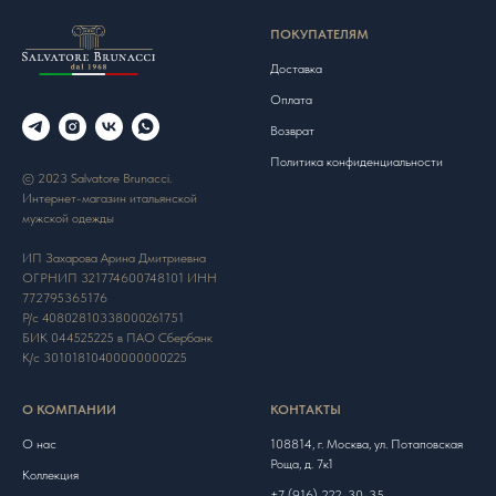
ПОКУПАТЕЛЯМ
Доставка
Оплата
Возврат
Политика конфиденциальности
© 2023 Salvatore Brunacci.
Интернет-магазин итальянской
мужской одежды
ИП Захарова Арина Дмитриевна
ОГРНИП 321774600748101 ИНН
772795365176
Р/с 40802810338000261751
БИК 044525225 в ПАО Сбербанк
К/с 30101810400000000225
О КОМПАНИИ
КОНТАКТЫ
О нас
108814, г. Москва, ул. Потаповская
Роща, д. 7к1
Коллекция
+7 (916) 222-30-35