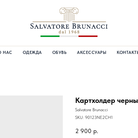
О НАС
ОДЕЖДА
ОБУВЬ
АКСЕССУАРЫ
КОНТАКТ
Картхолдер черн
Salvatore Brunacci
SKU:
90123NE2CH1
2 900
р.