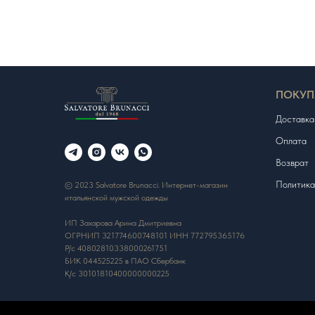
ПОКУП
Доставка
Оплата
Возврат
Политика
© 2023 Salvatore Brunacci. Интернет-магазин
итальянской мужской одежды
ИП Захарова Арина Дмитриевна
ОГРНИП 321774600748101 ИНН 772795365176
Р/с 40802810338000261751
БИК 044525225 в ПАО Сбербанк
К/с 30101810400000000225