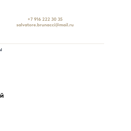
+7 916 222 30 35
salvatore.brunacci@mail.ru
Ы
ый