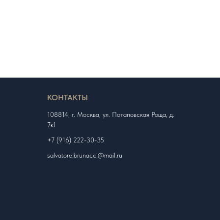
КОНТАКТЫ
108814, г. Москва, ул. Потаповская Роща, д.
7к1
+7 (916) 222-30-35
salvatore.brunacci@mail.ru