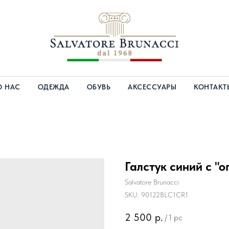
О НАС
ОДЕЖДА
ОБУВЬ
АКСЕССУАРЫ
КОНТАКТ
Галстук синий с "
Salvatore Brunacci
SKU:
90122BLC1CR1
2 500
р.
/
1 pc