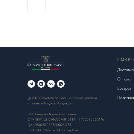
ПОКУП
Доставка
Оплата
Возврат
Политика
© 2023 Salvatore Brunacci. Интернет-магазин
итальянской мужской одежды
ИП Захарова Арина Дмитриевна
ОГРНИП 321774600748101 ИНН 772795365176
Р/с 40802810338000261751
БИК 044525225 в ПАО Сбербанк