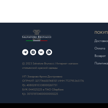
ПОКУП
Доставка
Оплата
Возврат
Политика
© 2023 Salvatore Brunacci. Интернет-магазин
итальянской мужской одежды
ИП Захарова Арина Дмитриевна
ОГРНИП 321774600748101 ИНН 772795365176
Р/с 40802810338000261751
БИК 044525225 в ПАО Сбербанк
К/с 30101810400000000225