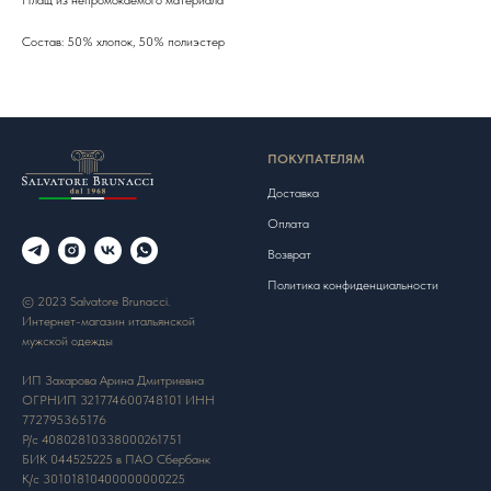
Состав: 50% хлопок, 50% полиэстер
ПОКУПАТЕЛЯМ
Доставка
Оплата
Возврат
Политика конфиденциальности
© 2023 Salvatore Brunacci.
Интернет-магазин итальянской
мужской одежды
ИП Захарова Арина Дмитриевна
ОГРНИП 321774600748101 ИНН
772795365176
Р/с 40802810338000261751
БИК 044525225 в ПАО Сбербанк
К/с 30101810400000000225