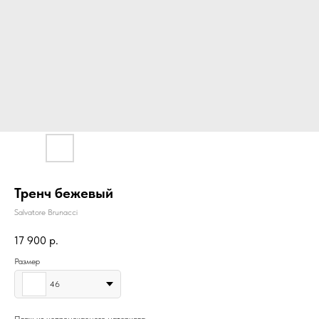
Тренч бежевый
Salvatore Brunacci
17 900
р.
Размер
46
Плащ из непромокаемого материала