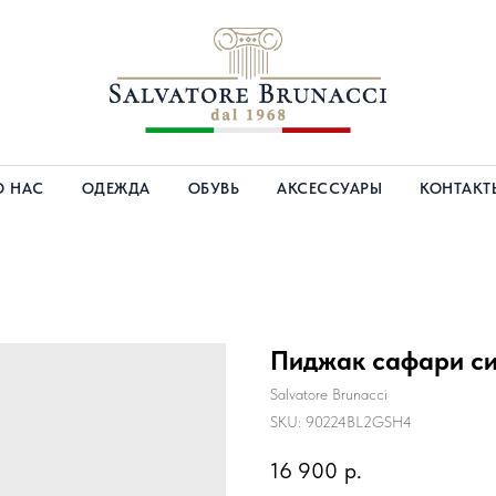
О НАС
ОДЕЖДА
ОБУВЬ
АКСЕССУАРЫ
КОНТАКТ
Пиджак сафари с
Salvatore Brunacci
SKU:
90224BL2GSH4
16 900
р.