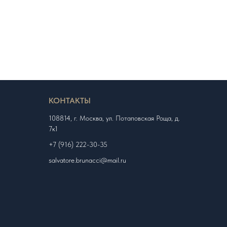
КОНТАКТЫ
108814, г. Москва, ул. Потаповская Роща, д.
7к1
+7 (916) 222-30-35
salvatore.brunacci@mail.ru