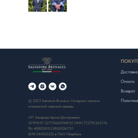
ПОКУП
Доставка
Оплата
Возврат
Политика
© 2023 Salvatore Brunacci. Интернет-магазин
итальянской мужской одежды
ИП Захарова Арина Дмитриевна
ОГРНИП 321774600748101 ИНН 772795365176
Р/с 40802810338000261751
БИК 044525225 в ПАО Сбербанк