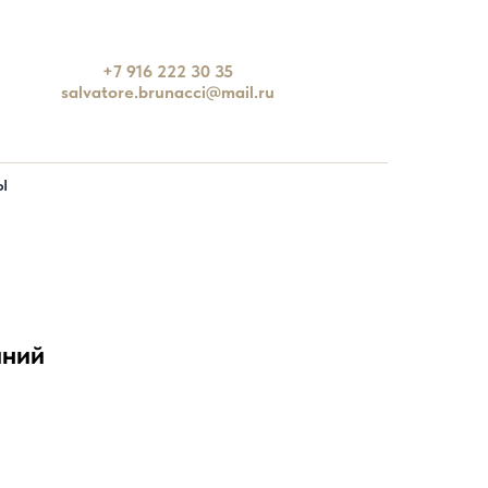
+7 916 222 30 35
salvatore.brunacci@mail.ru
Ы
иний