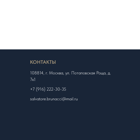
КОНТАКТЫ
108814, г. Москва, ул. Потаповская Роща, д.
7к1
+7 (916) 222-30-35
salvatore.brunacci@mail.ru