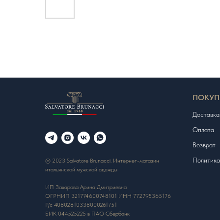
ПОКУП
Доставка
Оплата
Возврат
Политика
© 2023 Salvatore Brunacci. Интернет-магазин
итальянской мужской одежды
ИП Захарова Арина Дмитриевна
ОГРНИП 321774600748101 ИНН 772795365176
Р/с 40802810338000261751
БИК 044525225 в ПАО Сбербанк