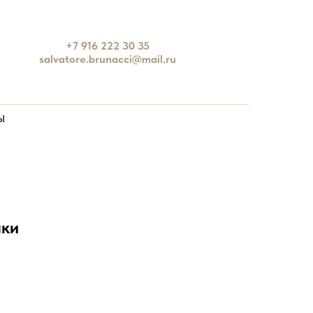
+7 916 222 30 35
salvatore.brunacci@mail.ru
Ы
аки