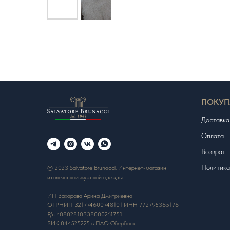
ПОКУП
Доставка
Оплата
Возврат
Политика
© 2023 Salvatore Brunacci. Интернет-магазин
итальянской мужской одежды
ИП Захарова Арина Дмитриевна
ОГРНИП 321774600748101 ИНН 772795365176
Р/с 40802810338000261751
БИК 044525225 в ПАО Сбербанк