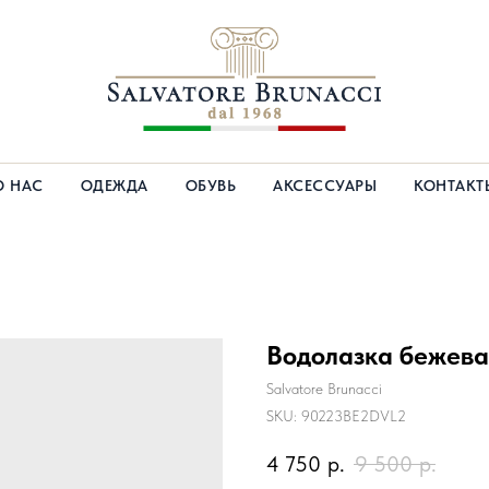
О НАС
ОДЕЖДА
ОБУВЬ
АКСЕССУАРЫ
КОНТАКТ
Водолазка бежева
Salvatore Brunacci
SKU:
90223BE2DVL2
4 750
р.
9 500
р.