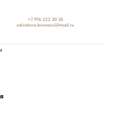
+7 916 222 30 35
salvatore.brunacci@mail.ru
Ы
я