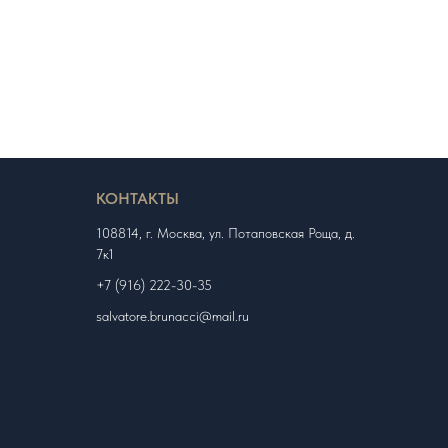
КОНТАКТЫ
108814, г. Москва, ул. Потаповская Роща, д.
7к1
+7 (916) 222-30-35
salvatore.brunacci@mail.ru