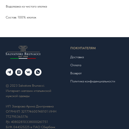
Водолазка из чистого хлопка
Состав: 100% хлопок
ПОКУПАТЕЛЯМ
Доставка
Оплата
Возврат
Политика конфиденциальности
© 2023 Salvatore Brunacci.
Интернет-магазин итальянской
мужской одежды
ИП Захарова Арина Дмитриевна
ОГРНИП 321774600748101 ИНН
772795365176
Р/с 40802810338000261751
БИК 044525225 в ПАО Сбербанк