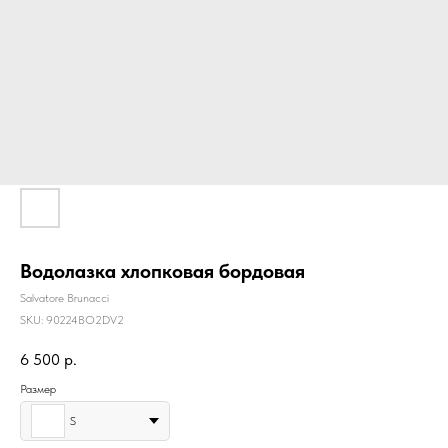
Водолазка хлопковая бордовая
Salvatore Brunacci
SKU:
90224BO2DV2
6 500
р.
Размер
S