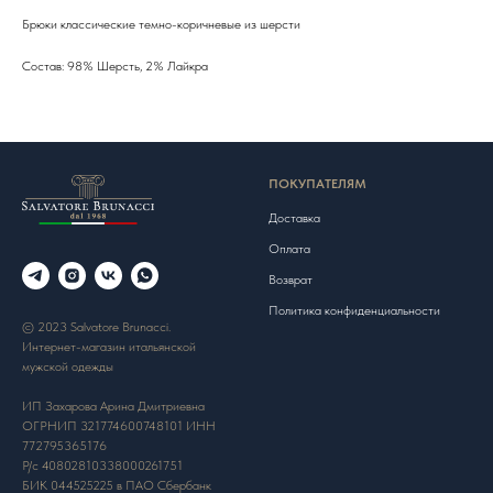
Брюки классические темно-коричневые из шерсти
Состав: 98% Шерсть, 2% Лайкра
ПОКУПАТЕЛЯМ
Доставка
Оплата
Возврат
Политика конфиденциальности
© 2023 Salvatore Brunacci.
Интернет-магазин итальянской
мужской одежды
ИП Захарова Арина Дмитриевна
ОГРНИП 321774600748101 ИНН
772795365176
Р/с 40802810338000261751
БИК 044525225 в ПАО Сбербанк