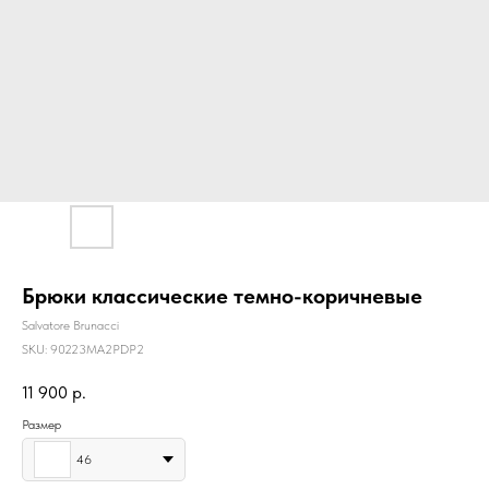
Брюки классические темно-коричневые
Salvatore Brunacci
SKU:
90223MA2PDP2
11 900
р.
Размер
46