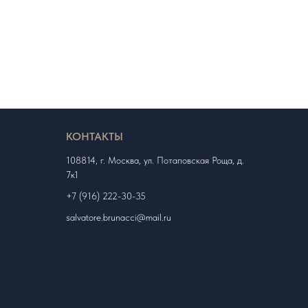
КОНТАКТЫ
108814, г. Москва, ул. Потаповская Роща, д.
7к1
+7 (916) 222-30-35
salvatore.brunacci@mail.ru