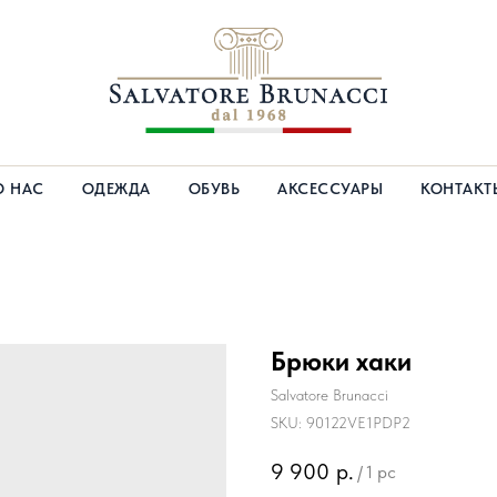
О НАС
ОДЕЖДА
ОБУВЬ
АКСЕССУАРЫ
КОНТАКТ
Брюки хаки
Salvatore Brunacci
SKU:
90122VE1PDP2
9 900
р.
/
1 pc