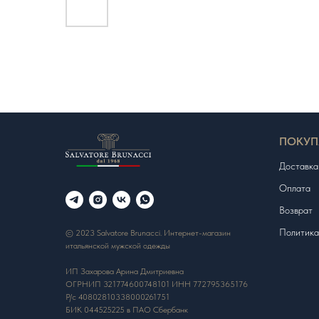
ПОКУП
Доставка
Оплата
Возврат
Политика
© 2023 Salvatore Brunacci. Интернет-магазин
итальянской мужской одежды
ИП Захарова Арина Дмитриевна
ОГРНИП 321774600748101 ИНН 772795365176
Р/с 40802810338000261751
БИК 044525225 в ПАО Сбербанк